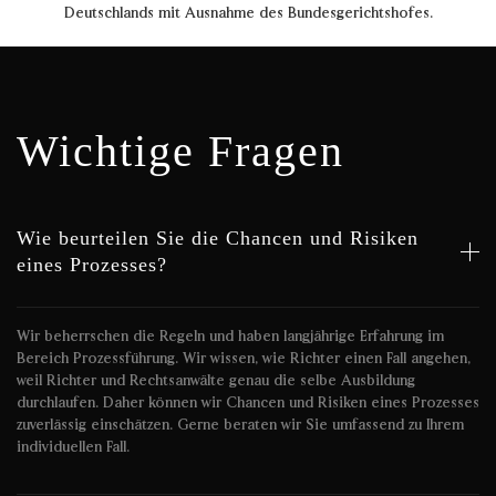
Deutschlands mit Ausnahme des Bundesgerichtshofes.
Wichtige Fragen
Wie beurteilen Sie die Chancen und Risiken
eines Prozesses?
Wir beherrschen die Regeln und haben langjährige Erfahrung im
Bereich Prozessführung. Wir wissen, wie Richter einen Fall angehen,
weil Richter und Rechtsanwälte genau die selbe Ausbildung
durchlaufen. Daher können wir Chancen und Risiken eines Prozesses
zuverlässig einschätzen. Gerne beraten wir Sie umfassend zu Ihrem
individuellen Fall.